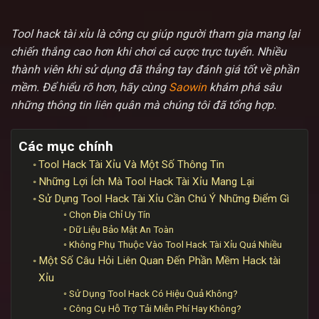
Tool hack tài xỉu là công cụ giúp người tham gia mang lại
chiến thắng cao hơn khi chơi cá cược trực tuyến. Nhiều
thành viên khi sử dụng đã thẳng tay đánh giá tốt về phần
mềm. Để hiểu rõ hơn, hãy cùng
Saowin
khám phá sâu
những thông tin liên quân mà chúng tôi đã tổng hợp.
Các mục chính
Tool Hack Tài Xỉu Và Một Số Thông Tin
Những Lợi Ích Mà Tool Hack Tài Xỉu Mang Lại
Sử Dụng Tool Hack Tài Xỉu Cần Chú Ý Những Điểm Gì
Chọn Địa Chỉ Uy Tín
Dữ Liệu Bảo Mật An Toàn
Không Phụ Thuộc Vào Tool Hack Tài Xỉu Quá Nhiều
Một Số Câu Hỏi Liên Quan Đến Phần Mềm Hack tài
Xỉu
Sử Dụng Tool Hack Có Hiệu Quả Không?
Công Cụ Hỗ Trợ Tải Miễn Phí Hay Không?