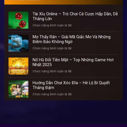
Tài Xỉu Online – Trò Chơi Cá Cược Hấp Dẫn, Dễ
Thắng Lớn
Chức năng bình luận bị tắt
ở
Tài
Xỉu
Mơ Thấy Rắn – Giải Mã Giấc Mơ Và Những
Online
Điềm Báo Không Ngờ
–
Chức năng bình luận bị tắt
ở
Trò
Mơ
Chơi
Thấy
Cá
Nổ Hũ Đổi Tiền Mặt – Top Những Game Hot
Rắn
Cược
Nhất 2025
–
Hấp
Chức năng bình luận bị tắt
ở
Giải
Dẫn,
Nổ
Mã
Dễ
Hũ
Giấc
Hướng Dẫn Chơi Xóc Đĩa – Hé Lộ Bí Quyết
Thắng
Đổi
Mơ
Thắng Đậm
Lớn
Tiền
Và
Chức năng bình luận bị tắt
ở
Mặt
Những
Hướng
–
Điềm
Dẫn
Top
Báo
Chơi
Những
Không
Xóc
Game
Ngờ
Đĩa
Hot
–
Nhất