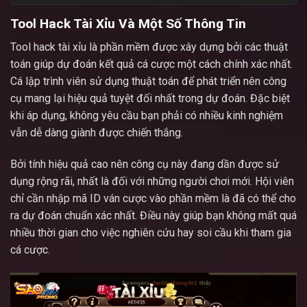
Tool Hack Tài Xỉu Và Một Số Thông Tin
Tool hack tài xỉu là phần mềm được xây dựng bởi các thuật
toán giúp dự đoán kết quả cá cược một cách chính xác nhất.
Cá lập trình viên sử dụng thuật toán để phát triển nên công
cụ mang lại hiệu quả tuyệt đối nhất trong dự đoán. Đặc biệt
khi áp dụng, không yêu cầu bạn phải có nhiều kinh nghiệm
vẫn dễ dàng giành được chiến thắng.
Bởi tính hiệu quả cao nên công cụ này đang dần được sử
dụng rộng rãi, nhất là đối với những người chơi mới. Hội viên
chỉ cần nhập mã ID ván cược vào phần mềm là đã có thể cho
ra dự đoán chuẩn xác nhất. Điều này giúp bạn không mất quá
nhiều thời gian cho việc nghiên cứu hay soi cầu khi tham gia
cá cược.