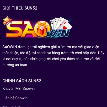
Hé
2025
Lộ
GIỚI THIỆU SUN52
Bí
Quyết
Thắng
Đậm
SAOWIN
đem lại trải nghiệm giải trí mượt mà với giao diện
thân thiện, tốc độ tải nhanh và hàng trăm trò chơi hấp dẫn. Đây
là nơi quy tụ của những người chơi yêu thích cá cược và đổi
thưởng an toàn.
CHÍNH SÁCH SUN52
Khuyến Mãi Saowin
Liên hệ Saowin