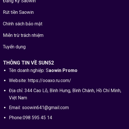
Đăng Ký Saowin
Rút tiền Saowin
Chính sách bảo mật
Miễn trừ trách nhiệm
Tuyển dụng
THÔNG TIN VỀ SUN52
Tên doanh nghiệp: S
aowin Promo
Website:
https://ooaxo.ru.com/
Địa chỉ:
344 Cao Lỗ, Bình Hưng, Bình Chánh, Hồ Chí Minh,
Việt Nam
Email:
soowin641@gmail.com
Phone:098 595 45 14