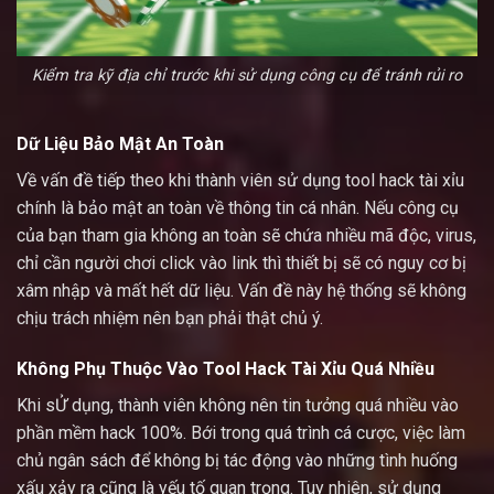
Kiểm tra kỹ địa chỉ trước khi sử dụng công cụ để tránh rủi ro
Dữ Liệu Bảo Mật An Toàn
Về vấn đề tiếp theo khi thành viên sử dụng tool hack tài xỉu
chính là bảo mật an toàn về thông tin cá nhân. Nếu công cụ
của bạn tham gia không an toàn sẽ chứa nhiều mã độc, virus,
chỉ cần người chơi click vào link thì thiết bị sẽ có nguy cơ bị
xâm nhập và mất hết dữ liệu. Vấn đề này hệ thống sẽ không
chịu trách nhiệm nên bạn phải thật chủ ý.
Không Phụ Thuộc Vào Tool Hack Tài Xỉu Quá Nhiều
Khi sỬ dụng, thành viên không nên tin tưởng quá nhiều vào
phần mềm hack 100%. Bới trong quá trình cá cược, việc làm
chủ ngân sách để không bị tác động vào những tình huống
xấu xảy ra cũng là yếu tố quan trọng. Tuy nhiên, sử dụng