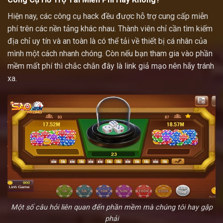
Hiện nay, các công cụ hack đều được hỗ trợ cung cấp miễn
phí trên các nền tảng khác nhau. Thành viên chỉ cần tìm kiếm
địa chỉ uy tín và an toàn là có thể tải về thiết bị cá nhân của
mình một cách nhanh chóng. Còn nếu bạn tham gia vào phần
mềm mất phí thì chắc chắn đây là link giả mạo nên hãy tránh
xa.
Một số câu hỏi liên quan đến phần mềm mà chúng tôi hay gặp
phải