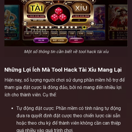
Một số thông tin cần biết về tool hack tài xỉu
Những Lợi Ích Mà Tool Hack Tài Xỉu Mang Lại
Hiện nay, số lượng người chơi sử dụng phần mềm hỗ trợ để
tham gia đặt cược là đông đảo, bởi nó mang đến nhiều lợi
ích cho thành viên. Cụ thể:
Tự động đặt cược: Phần mềm có tính năng tự động
đưa ra quyết định đặt cược theo chiến lược cài sẵn
hoặc theo chu kỳ để thành viên không cần can thiệp
quá nhiều vào quá trình chơi.