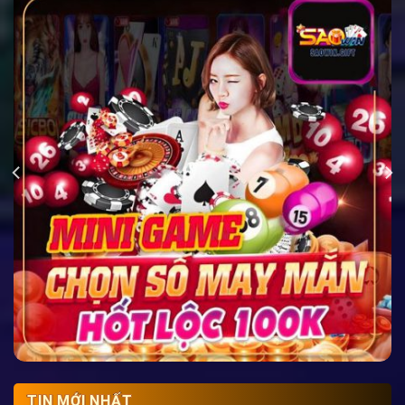
TIN MỚI NHẤT