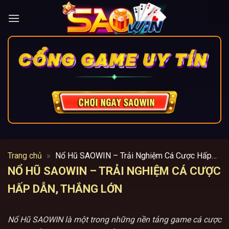
Bỏ
qua
nội
dung
Trang chủ
»
Nổ Hũ SAOWIN – Trải Nghiệm Cá Cược Hấp
Dẫn, Thắng Lớn
NỔ HŨ SAOWIN – TRẢI NGHIỆM CÁ CƯỢC
HẤP DẪN, THẮNG LỚN
Nổ Hũ SAOWIN là một trong những nền tảng game cá cược