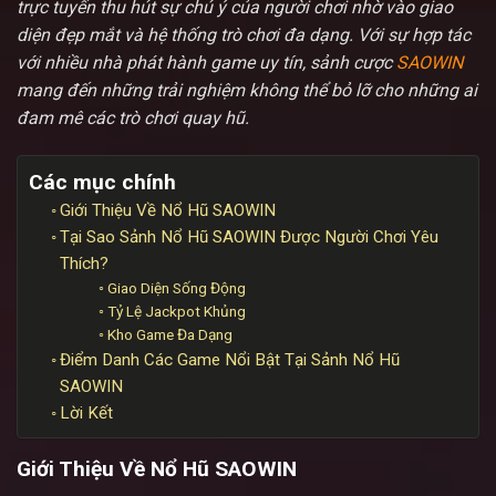
trực tuyến thu hút sự chú ý của người chơi nhờ vào giao
diện đẹp mắt và hệ thống trò chơi đa dạng. Với sự hợp tác
với nhiều nhà phát hành game uy tín, sảnh cược
SAOWIN
mang đến những trải nghiệm không thể bỏ lỡ cho những ai
đam mê các trò chơi quay hũ.
Các mục chính
Giới Thiệu Về Nổ Hũ SAOWIN
Tại Sao Sảnh Nổ Hũ SAOWIN Được Người Chơi Yêu
Thích?
Giao Diện Sống Động
Tỷ Lệ Jackpot Khủng
Kho Game Đa Dạng
Điểm Danh Các Game Nổi Bật Tại Sảnh Nổ Hũ
SAOWIN
Lời Kết
Giới Thiệu Về Nổ Hũ SAOWIN