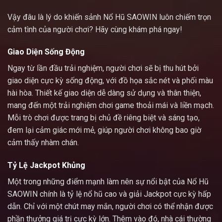
Vậy đâu là lý do khiến sảnh Nổ Hũ SAOWIN luôn chiếm trọn
cảm tình của người chơi? Hãy cùng khám phá ngay!
Giao Diện Sống Động
Ngay từ lần đầu trải nghiệm, người chơi sẽ bị thu hút bởi
giao diện cực kỳ sống động, với đồ họa sắc nét và phối màu
hài hòa. Thiết kế giao diện dễ dàng sử dụng và thân thiện,
mang đến một trải nghiệm chơi game thoải mái và liền mạch.
Mỗi trò chơi được trang bị chủ đề riêng biệt và sáng tạo,
đem lại cảm giác mới mẻ, giúp người chơi không bao giờ
cảm thấy nhàm chán.
Tỷ Lệ Jackpot Khủng
Một trong những điểm mạnh làm nên sự nổi bật của Nổ Hũ
SAOWIN chính là tỷ lệ nổ hũ cao và giải Jackpot cực kỳ hấp
dẫn. Chỉ với một chút may mắn, người chơi có thể nhận được
phần thưởng giá trị cực kỳ lớn. Thêm vào đó, nhà cái thường