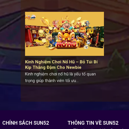
Kinh Nghiệm Chơi Nổ Hũ – Bỏ Túi Bí
Kíp Thắng Đậm Cho Newbie
Kinh nghiệm chơi nổ hũ là yếu tố quan
trọng giúp thành viên tối ưu...
CHÍNH SÁCH SUN52
THÔNG TIN VỀ SUN52