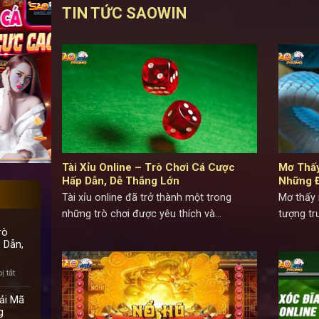
TIN TỨC SAOWIN
Tài Xỉu Online – Trò Chơi Cá Cược
Mơ Thấy
Hấp Dẫn, Dễ Thắng Lớn
Những 
Tài xỉu online đã trở thành một trong
Mơ thấy 
những trò chơi được yêu thích và...
tượng tr
rò
 Dẫn,
 tắt
ở
Tài
Xỉu
ải Mã
Online
g