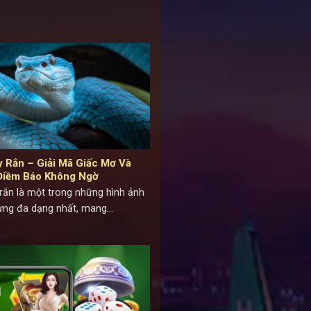
 Rắn – Giải Mã Giấc Mơ Và
Điềm Báo Không Ngờ
rắn là một trong những hình ảnh
ưng đa dạng nhất, mang...