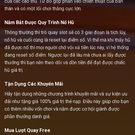
của các cao thủ. Từ đó góp phần vào chiến thuật của bản
thân và có một lối chơi thắng cực lớn.
Nắm Bắt Được Quy Trình Nổ Hũ
Thông thường thì trò quay slot sẽ có 3 giai đoạn là tích lũy,
nổ hũ và cuối cùng là reset lại điểm số. Vì thế mà khi thấy hũ
đã được nổ thì mọi người chớ vội xả tiền lúc này, vì hệ thống
đang reset số điểm. Ngược lại đã lâu mà chưa ai lấy được
thưởng thì bạn nên theo dõi và dồn tiền để đạt được chiếc
hũ giá trị.
Tận Dụng Các Khuyến Mãi
Hãy tận dụng những chương trình khuyến mãi và sự kiện ưu
đãi như tặng giá 100% giá trị thẻ nạp. Điều này giúp cho bạn
có thêm nhiều vốn chơi và nắm được cơ hội giành được
phần thưởng danh giá.
Mua Lượt Quay Free