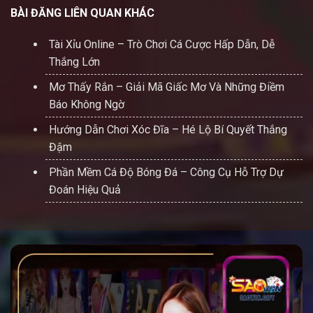
BÀI ĐĂNG LIÊN QUAN KHÁC
Tài Xỉu Online – Trò Chơi Cá Cược Hấp Dẫn, Dễ
Thắng Lớn
Mơ Thấy Rắn – Giải Mã Giấc Mơ Và Những Điềm
Báo Không Ngờ
Hướng Dẫn Chơi Xóc Đĩa – Hé Lộ Bí Quyết Thắng
Đậm
Phần Mềm Cá Độ Bóng Đá – Công Cụ Hỗ Trợ Dự
Đoán Hiệu Quả