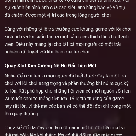
sự xuất hiện hình ảnh của các siêu anh hùng bảo vệ vũ trụ
đã chiếm được một vị trí cao trong lòng người chơi.
Cùng với những tỷ lệ trả thưởng cực khủng, game với lối chơi
kịch tính và lôi cuốn tạo ra một cảm giác thích thú cho thành
viên. Điều này mang lại cho tất cả mọi người có một trải
nghiệm rất tuyệt vời khi tham gia trò chơi.
Quay Slot Kim Cương Nổ Hũ Đổi Tiền Mặt
Nghe đến cái tên là mọi người đã biết được đây là một trò
chơi với lối chơi sang trọng và phần thưởng khi nổ ra cực kỳ
to lớn. Rất phù hợp cho những hội viên có một nguồn vốn lớn
và muốn chơi to thắng tiền lớn. Tỷ lệ trả thưởng của game
này rất lớn, vì thế mà các bạn sẽ có thể đổi đời chỉ trong một
lần quay thưởng.
Chưa kể đến là đây còn là một game
nổ hũ đổi tiền mặt
vì
thế mà hội viên khi thắng lớn có thể đổi ra tiền mặt được.