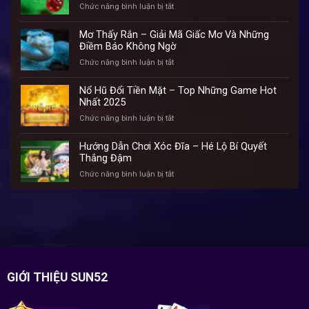
Chức năng bình luận bị tắt
ở
Tài
Xỉu
Mơ Thấy Rắn – Giải Mã Giấc Mơ Và Những
Online
Điềm Báo Không Ngờ
–
Chức năng bình luận bị tắt
ở
Trò
Mơ
Chơi
Thấy
Cá
Nổ Hũ Đổi Tiền Mặt – Top Những Game Hot
Rắn
Cược
Nhất 2025
–
Hấp
Chức năng bình luận bị tắt
ở
Giải
Dẫn,
Nổ
Mã
Dễ
Hũ
Giấc
Hướng Dẫn Chơi Xóc Đĩa – Hé Lộ Bí Quyết
Thắng
Đổi
Mơ
Thắng Đậm
Lớn
Tiền
Và
Chức năng bình luận bị tắt
ở
Mặt
Những
Hướng
–
Điềm
Dẫn
Top
Báo
Chơi
Những
Không
Xóc
Game
Ngờ
Đĩa
Hot
–
Nhất
Hé
2025
Lộ
GIỚI THIỆU SUN52
Bí
Quyết
Thắng