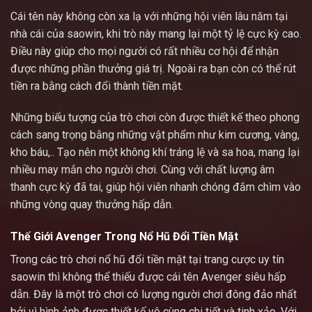
Cái tên này không còn xa lạ với những hội viên lâu năm tại
nhà cái của saowin, khi trò này mang lại một tỷ lệ cực kỳ cao.
Điều này giúp cho mọi người có rất nhiều cơ hội để nhận
được những phần thưởng giá trị. Ngoài ra bạn còn có thể rút
tiền ra bằng cách đổi thành tiền mặt.
Những biểu tượng của trò chơi còn được thiết kế theo phong
cách sang trọng bằng những vật phẩm như kim cương, vàng,
kho báu,.. Tạo nên một không khí tráng lệ và sa hoa, mang lại
nhiều may mắn cho người chơi. Cùng với chất lượng âm
thanh cực kỳ đã tai, giúp hội viên nhanh chóng đắm chìm vào
những vòng quay thưởng hấp dẫn.
Thế Giới Avenger Trong Nổ Hũ Đổi Tiền Mặt
Trong các trò chơi
nổ hũ đổi tiền mặt
tại trang cược uy tín
saowin thì không thể thiếu được cái tên Avenger siêu hấp
dẫn. Đây là một trò chơi có lượng người chơi đông đảo nhất
bởi vì hình ảnh được thiết kế vô cùng chi tiết và tinh xảo. Với