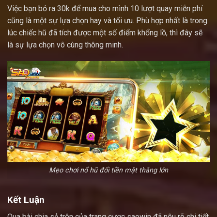
Việc bạn bỏ ra 30k để mua cho mình 10 lượt quay miễn phí
cũng là một sự lựa chọn hay và tối ưu. Phù hợp nhất là trong
lúc chiếc hũ đã tích được một số điểm khổng lồ, thì đây sẽ
là sự lựa chọn vô cùng thông minh.
Mẹo chơi nổ hũ đổi tiền mặt thắng lớn
Kết Luận
Qua bài chia sẻ trên của trang cược saowin đã nêu rõ chi tiết