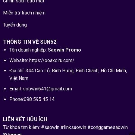
Chính sách bảo mật
Miễn trừ trách nhiệm
Tuyển dụng
THÔNG TIN VỀ SUN52
Tên doanh nghiệp: S
aowin Promo
Website:
https://ooaxo.ru.com/
Địa chỉ:
344 Cao Lỗ, Bình Hưng, Bình Chánh, Hồ Chí Minh,
Việt Nam
Email:
soowin641@gmail.com
Phone:098 595 45 14
LIÊN KẾT HỮU ÍCH
Từ khoá tìm kiếm: #saowin #linksaowin #conggamesaowin
Sitemap